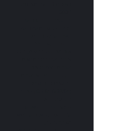
באיכות HD עם מצלמת 
1080P.
זווית צפייה
: רחבה של 
145°, לכיסוי מושלם של 
האזור שמול הדלת.
חיישן תנועה
: זיהוי 
אוטומטי של תנועות, כולל 
צילום ושליחת התראות 
ישירות לאפליקציה.
הקלטת וידאו
: אפשרות 
להוספת כרטיס זיכרון 
(8/16/32/64 GB) לצורך 
הקלטת וידאו.
שמע דו-כיווני
: מאפשר 
שיחה עם כל אדם שנמצא 
מעבר לדלת.
גישה מרחוק
: צפייה בזמן 