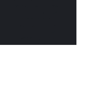
אמת דרך האפליקציה מכל 
מקום בעולם.
חיישני אינפרא אדום
: 
ראייה ברורה גם בתנאי 
חושך.
תאריך ושעה
: מוטמעים 
על גבי כל תצלום.
התראה על סוללה 
חלשה
: קבלת התראה 
באפליקציה על מתח 
סוללות נמוך.
התקנה קלה
: ללא צורך 
בקידוחים או חיווטים.
סוללות נטענות
: חיי 
סוללה של עד 3 חודשים 
לכל טעינה.