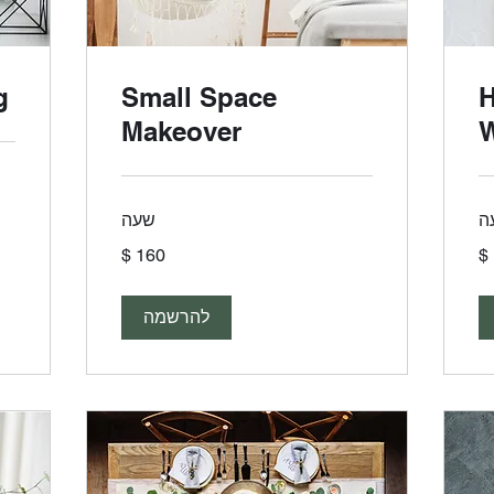
g
Small Space
H
Makeover
200
ה
שעה
דול
אמר
160
דולר
אמריקאי
להרשמה