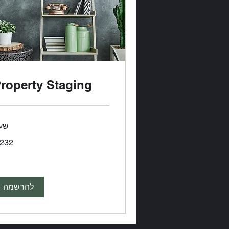
roperty Staging
שע
232
דולר
אמריקאי
להרשמה