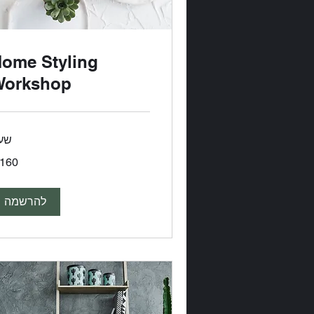
ome Styling
Workshop
שע
160
דולר
אמריקאי
להרשמה