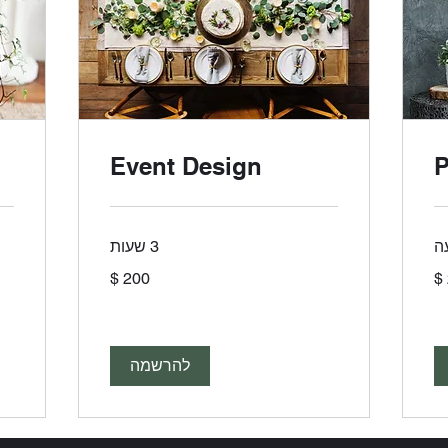
Event Design
P
ה
3 שעות
384
200
דולר
דול
אמריקאי
אמר
להרשמה